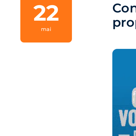
22
Con
pro
mai