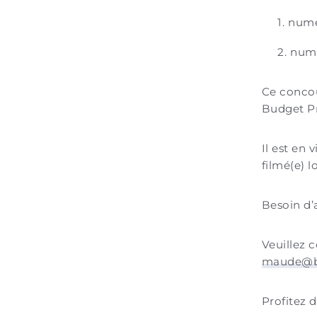
numé
numé
Ce concou
Budget P
Il est en 
filmé(e) l
Besoin d’
Veuillez 
maude@b
Profitez d