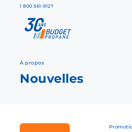
Skip to main content
1 800 561-9127
Recommended
Recommended
Recommandé
Recommandé
À propos
Nouvelles
Promoti