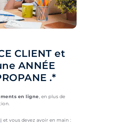
CE CLIENT et
 une ANNÉE
ROPANE .*
ements en ligne
, en plus de
tion.
I
et vous devez avoir en main :