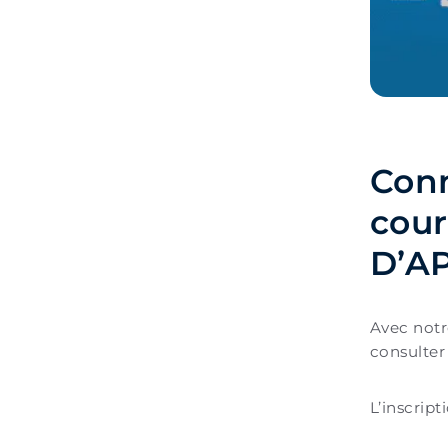
Conn
cour
D’A
Avec not
consulter
L’inscript